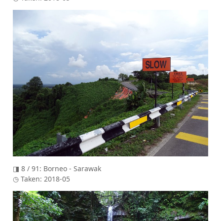
◨ 8 / 91: Borneo - Sarawak
◷ Taken: 2018-05