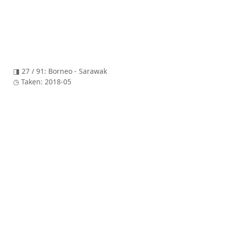
◨ 27 / 91: Borneo - Sarawak
◷ Taken: 2018-05