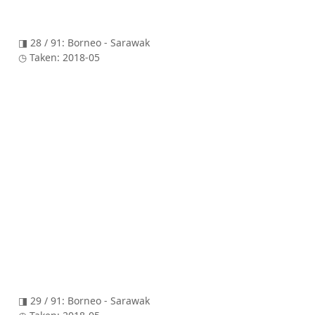
◨ 28 / 91: Borneo - Sarawak
◷ Taken: 2018-05
◨ 29 / 91: Borneo - Sarawak