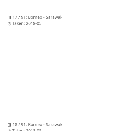
◨ 17 / 91: Borneo - Sarawak
◷ Taken: 2018-05
◨ 18 / 91: Borneo - Sarawak
◷ Taken: 2018-05