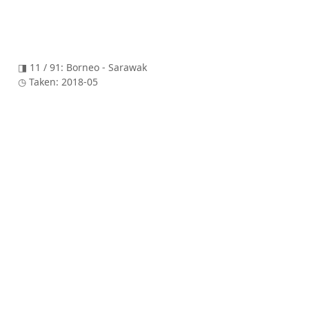
◨ 11 / 91: Borneo - Sarawak
◷ Taken: 2018-05