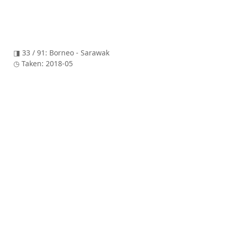
◨ 33 / 91: Borneo - Sarawak
◷ Taken: 2018-05