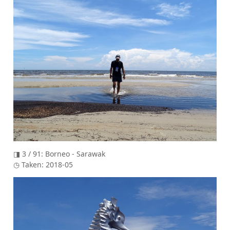
◨ 3 / 91: Borneo - Sarawak
◷ Taken: 2018-05